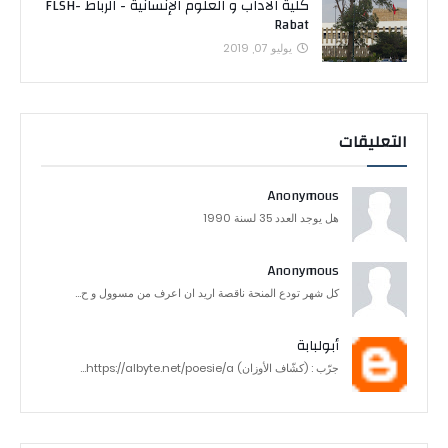
كلية الآداب و العلوم الإنسانية - الرباط FLSH-
Rabat
يوليو 07, 2019
التعليقات
Anonymous
هل يوجد العدد 35 لسنة 1990
Anonymous
كل شهر تودع المنحة ناقصة اريد ان اعرف من مسوول و ح...
أبولبابة
جرّب : (كشّاف الأوزان) https://albyte.net/poesie/a...