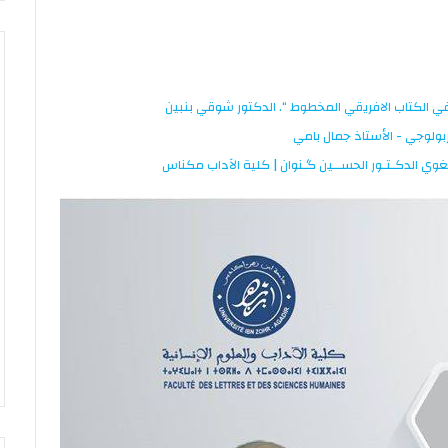
في الكتاب الافريقي المخطوط “. الدكتور شوقي بنبين
بولوجي - الأستاذ جمال بامي
للغوي الدكـتـور الحســين گـنوان | كلية الآداب مكناس