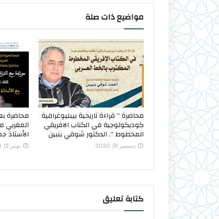
مواضيع ذات صلة
محاضرة ” قراءة تاريخية بيبليوغرافية
محاضرة بعن
كوديكولوجية في الكتاب الافريقي
المغربي من
المخطوط “. الدكتور شوقي بنبين
الأستاذ جم
ديسمبر 01, 2020
نونبر 12, 2020
كتابة تعليق