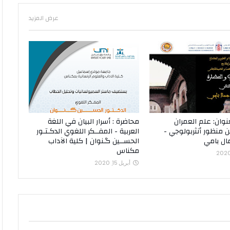
عرض المزيد
وان: علم العمران
محاضرة : أسرار البيان في اللغة
 منظور أنثربولوجي -
العربية - المفــكر اللغوي الدكـتـور
ال بامي
الحســين گـنوان | كلية الآداب
مكناس
أبريل 15, 2020