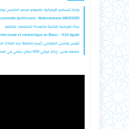
وزارة التسامح الإماراتية جامعةو محمد الخامس توق
fessionnelle (professeur : Abderrahmane AMSIDDER)
نبذة تعريفية بالكلية متعددة التخصصات بالناضور
tecturale et urbanistique au Maroc - FLSH Agadir
تعيين بوشتى المومني رئيسا لجامعة عبد المالك ا
جامعة فاس.. إنتاج حوالي 600 مقال علمي في المجلات الدولية المفهرسة