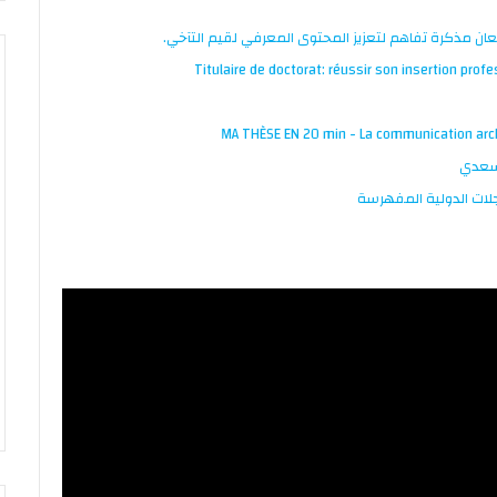
عان مذكرة تفاهم لتعزيز المحتوى المعرفي لقيم التآخي.
Titulaire de doctorat: réussir son insertion pro
MA THÈSE EN 20 min - La communication archi
لسعدي