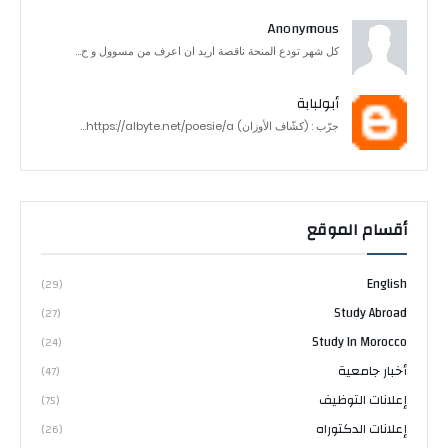
Anonymous
كل شهر تودع المنحة ناقصة اريد ان اعرف من مسوول و ح...
أبولبابة
جرّب : (كشّاف الأوزان) https://albyte.net/poesie/a...
أقسام الموقع
English
(29)
Study Abroad
(27)
Study In Morocco
(24)
أخبار جامعية
(47)
إعلانات التوظيف
(75)
إعلانات الدكتوراه
(26)