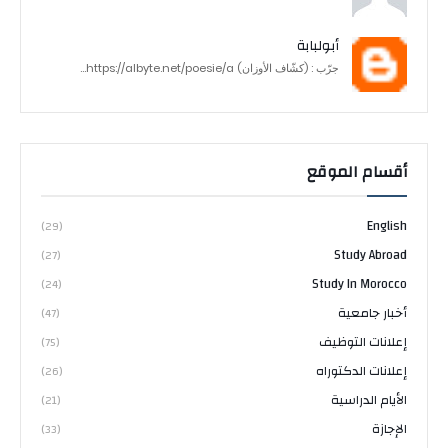
أبولبابة
جرّب : (كشّاف الأوزان) https://albyte.net/poesie/a...
أقسام الموقع
English
(29)
Study Abroad
(27)
Study In Morocco
(24)
أخبار جامعية
(47)
إعلانات التوظيف
(75)
إعلانات الدكتوراه
(26)
الأيام الدراسية
(21)
الإجازة
(33)