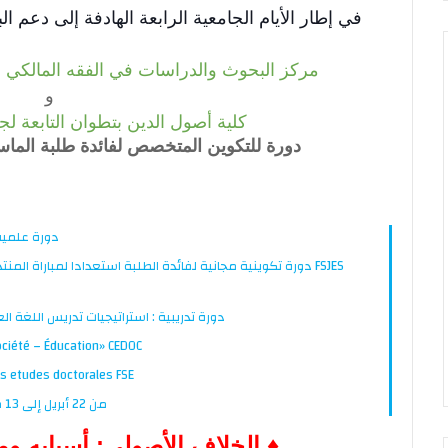
في إطار الأيام الجامعية الرابعة الهادفة إلى دعم 
مركز البحوث والدراسات في الفقه المالكي الت
و
كلية أصول الدين بتطوان التابعة ل
دورة للتكوين المتخصص لفائدة طلبة الماس
دورة علمية
دورة تكوينية مجانية لفائدة الطلبة استعدادا لمباراة المنتدبين
دورة تدريبية : استراتيجيات تدريس اللغة العربية للنا
ociété – Éducation» CEDOC
تكوينات الدكتوراه بكلية علوم التربية - الرباط orales FSE
الملتقى الثاني للباحثين الشباب FLSH -Rabat من 22 أبريل إلى 13 ماي 2016
♦ الخلاف الأصولي: أسبابه ومب