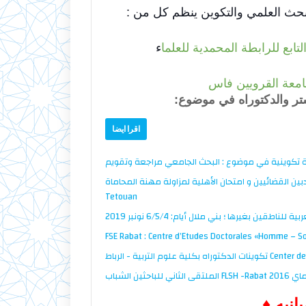
البحث العلمي والتكوين
ينظم كل من :
ابع للرابطة المحمدية للعلما
ء
جامعة القرويين فاس
تر والدكتوراه في موضوع:
اقرا ايضا
 تكوينية في موضوع : البحث الجامعي مراجعة وتقويم
 القضائيين و امتحان الأهلية لمزاولة مهنة المحاماة FSJES
Tetouan
طقين بغيرها ؛ بني ملال أيام: 6/5/4 نونبر 2019
FSE Rabat : Centre d’Etudes Doctorales «Homme – S
Center des etudes doct
انيه
♦