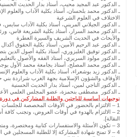
ـ الدكتور عبد المجيد محيب، أستاذ بدار الحديث الحسنية
ـ الدكتور محمد بلحسان، أستاذ بكلية الآداب والعلوم ال
الاختلاف في العلوم الشرعية
ـ الدكتور الجيلاني المريني، أستاذ بكلية الآداب سايس،
ـ الدكتور محمد السرار، أستاذ بكلية الشريعة فاس، و
والأبحاث في الحديث الشريف والسيرة العطرة
ـ الدكتور عبد الرحيم الأمين، أستاذ بكلية الحقوق أكدال
ـ الدكتور توفيق الغلبزوري، أستاذ بكلية أصول الدين ب
ـ الدكتور مولود السريري، أستاذ الفقه والأصول بالتعليم 
ـ الدكتور محمد المصلح، أستاذ بجامعة محمد الأول بوج
ـ الدكتور زيد بوشعراء، أستاذ بكلية الآداب والعلوم الإ
الأوقاف والشؤون الإسلامية بجهة الغرب شراردة بني
ـ الدكتور الناجي لمين، أستاذ بدار الحديث الحسنية
ـ الدكتور مصطفى بنحمزة، عضو المجلس العلمي الأع
توجيهات أساسية للباحثين والطلبة المشاركين في دورة:
1 – الالتزام بالحضور في الأوقات المخصصة للجلسات والورشات.
2 – الالتزام بالهدوء في أوقات العروض، وتجنب كافة
النقالة].
3 – تكون الأسئلة والاستفسارات كتابية ومختصرة، ومتعلقة بالموضوع عنوان العرض.
4 – لا تمنح شهادة المشاركة إلا للطلبة المسجلين في الد