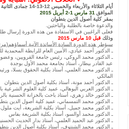
أيام الثلاثاء والأربعاء والخميس 12-13-14 جمادى الثانية 1436
الموافق
31 مارس 1-2 أبريل 2015
بمقر كلية أصول الدين بتطوان
والدعوة خاصة بالطلبة والباحثين.
فعلى الراغبين في الاستفادة من هذه الدورة إرسال طل
وذلك
قبل 10 مارس 2015
سيؤطر هذه الدورة السادة الأساتذة الآتية أسماؤهم
(مرت
ـ الدكتور أحمد عبادي، الأمين العام للرابطة المحمدية لل
ـ الدكتور محمد الروكي، رئيس جامعة القرويين، وعضو
عبد القادر بيطار، أستاذ بجامعة محمد الأول بوجدة
ـ الدكتور محمد العلمي، أستاذ بكلية الحقوق بسلا، ور
المالكي
ـ الدكتور أحمد مونة، أستاذ بكلية أصول الدين بتطوان
ـ الدكتور العربي البوهالي، عميد كلية العلوم الشرعية ب
ـ الدكتور خالد زهري، أستاذ باحث بالخزانة الحسنية بال
ـ الدكتور محمد التمسماني، عميد كلية أصول الدين بتط
ـ الدكتور محمد جميل، أستاذ بكلية الشريعة، أيت ملول
ـ الدكتور محمد أوالسو، أستاذ بكلية الشريعة بفاس
ـ الدكتور عبد الحميد العلمي، أستاذ بدار الحديث الحسني
ـ الدكتور محمد الشنتوف، أستاذ بكلية أصول الدين بتطو