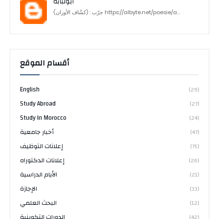
أبولبابة
جرّب : (كشّاف الأوزان) https://albyte.net/poesie/a...
أقسام الموقع
English
(29)
Study Abroad
(27)
Study In Morocco
(24)
أخبار جامعية
(47)
إعلانات التوظيف
(75)
إعلانات الدكتوراه
(26)
الأيام الدراسية
(21)
الإجازة
(33)
البحث العلمي
(12)
الدورات التكوينية
(42)