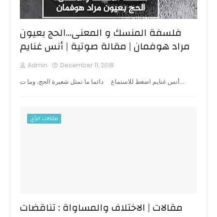
فلسفة المنسك و المعنى...الحج بعيون
مراد هوفمان | مقالة صوتية | أنس غنايم
Admin
December 11, 2018
أنس غنايم اضغط للاستماع دائما ما تمثل شعيرة الحج، وما ت…
مقالات الرأي
مقالات | الاختلاف والمساواة : تناقضات